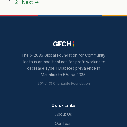
Page
Page
1
2
Next
→
GFCH
The 5-2035 Global Foundation for Community
Health is an apolitical not-for-profit working to
decrease Type II Diabetes prevalence in
Mauritius to 5% by 2035.
501(c)(3) Charitable Foundation
Quick Links
About Us
Our Team