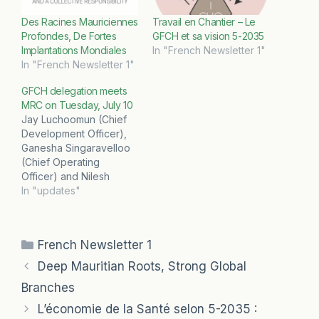
Des Racines Mauriciennes
Travail en Chantier – Le
Profondes, De Fortes
GFCH et sa vision 5-2035
Implantations Mondiales
In "French Newsletter 1"
In "French Newsletter 1"
GFCH delegation meets
MRC on Tuesday, July 10
Jay Luchoomun (Chief
Development Officer),
Ganesha Singaravelloo
(Chief Operating
Officer) and Nilesh
Dosooye (Chief Digital
In "updates"
Officer) met with Dr.
Arjoon Suddhoo
(Executive Director,
Categories
French Newsletter 1
Mauritius Research
Council; MRC) and his
Deep Mauritian Roots, Strong Global
team for one and a half
Branches
hours to discuss the
nature of our continued
L’économie de la Santé selon 5-2035 :
participation MRC's