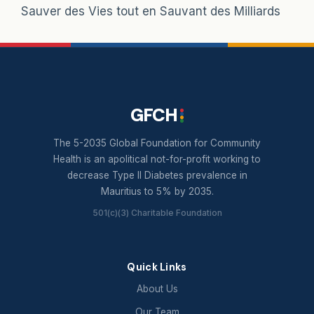
Sauver des Vies tout en Sauvant des Milliards
'Fighting Diabetes at the
Workplace'…
GFCH
The 5-2035 Global Foundation for Community
Health is an apolitical not-for-profit working to
decrease Type II Diabetes prevalence in
Mauritius to 5% by 2035.
501(c)(3) Charitable Foundation
Quick Links
About Us
Our Team